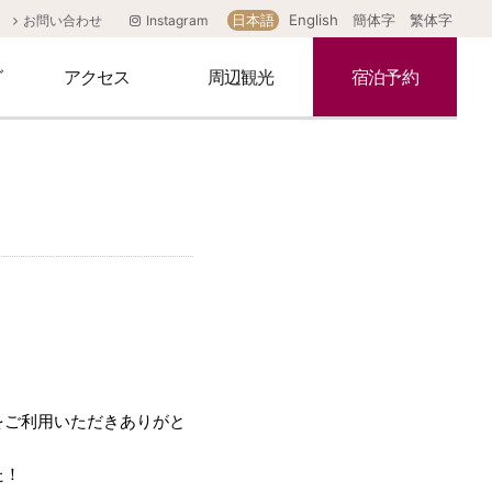
日本語
English
簡体字
繁体字
お問い合わせ
Instagram
グ
アクセス
周辺観光
宿泊予約
鉄板「欅」
マルチパーパスルーム
料金表
ラウンジ「HIMAWARI」
スイートルーム
宴会プラン
をご利用いただきありがと
た！