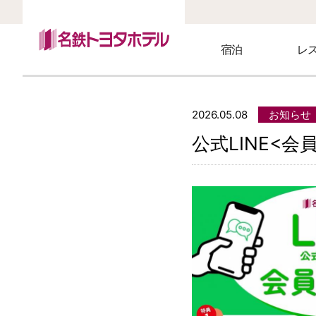
宿泊
レ
宿泊TOP
レストランTOP
宴会・会議TOP
2026.05.08
お知らせ
朝食のご案内
レストラン利用規約
宴会約款
公式LINE<会
宿泊約款
シングルルーム
シーズナルキッチ
金扇の間
ボナール