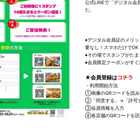
公式LINEで「デジタル
た。
♦デジタル会員証のメリ
要なし！スマホだけでOK
♦その場でスタンプがたま
♦会員限定クーポンがすぐ
★会員登録は
コチラ
・利用開始方法
①画像のQRコードを読み
②「同意する」→「許可
③会員情報を入力
④各店舗のQRコードを読