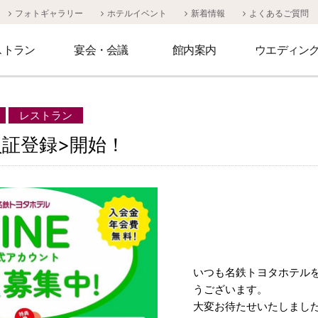
フォトギャラリー
ホテルイベント
新着情報
よくあるご質問
ストラン
宴会・会議
館内案内
ウエディン
レストラン
員証登録>開始！
ン
「ル・
ツインルーム
孔雀の間
日本料理「御河」
ダブルルーム
伏見の間
」
いつも名鉄トヨタホテル
うございます。
大変お待たせいたしまし